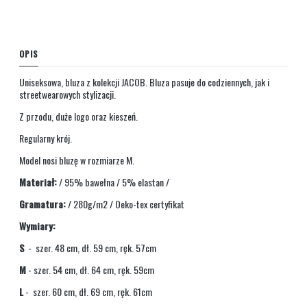
OPIS
Uniseksowa, bluza z kolekcji JACOB. Bluza pasuje do codziennych, jak i
streetwearowych stylizacji.
Z przodu, duże logo oraz kieszeń.
Regularny krój.
Model nosi bluzę w rozmiarze M.
Materiał:
/ 95% bawełna / 5% elastan /
Gramatura:
/ 280g/m2 / Oeko-tex certyfikat
Wymiary:
S
- szer. 48 cm, dł. 59 cm, ręk. 57cm
M
- szer. 54 cm, dł. 64 cm, ręk. 59cm
L
- szer. 60 cm, dł. 69 cm, ręk. 61cm