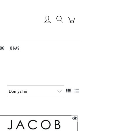
Zarejestruj się
Zaloguj się
OG
O NAS