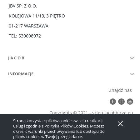
JBV SP. Z O.O.
KOLEJOWA 11/13, 3 PIĘTRO
01-217 WARSZAWA
TEL: 530608972
J A C O B
INFORMACJE
Znajdź nas
Copyrights © 2021 - sklep.jacobbirge.eu
Strona korzysta z plików cookies w celu realizacji
Pokaż pełną wersję strony
usług i zgodnie z
Polityką Plików Cookies
. Możesz
określić warunki przechowywania lub dostępu do
Sklep internetowy Shoper.pl
plików cookies w Twojej przeglądarce.