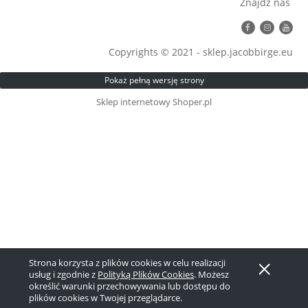
Znajdź nas
Copyrights © 2021 - sklep.jacobbirge.eu
Pokaż pełną wersję strony
Sklep internetowy Shoper.pl
Strona korzysta z plików cookies w celu realizacji
usług i zgodnie z
Polityką Plików Cookies
. Możesz
określić warunki przechowywania lub dostępu do
plików cookies w Twojej przeglądarce.