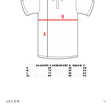
J A C O B