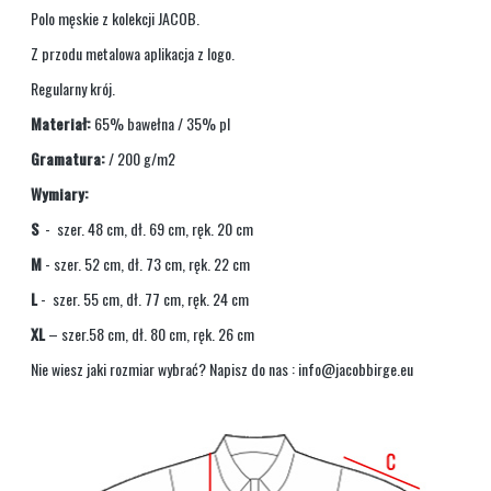
Polo męskie z kolekcji JACOB.
Z przodu metalowa aplikacja z logo.
Regularny krój.
Materiał:
65% bawełna / 35% pl
Gramatura:
/ 200 g/m2
Wymiary:
S
- szer. 48 cm, dł. 69 cm, ręk. 20 cm
M
- szer. 52 cm, dł. 73 cm, ręk. 22 cm
L
- szer. 55 cm, dł. 77 cm, ręk. 24 cm
XL
– szer.58 cm, dł. 80 cm, ręk. 26 cm
Nie wiesz jaki rozmiar wybrać? Napisz do nas :
info@jacobbirge.eu