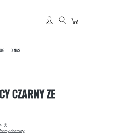
Zarejestruj się
Zaloguj się
OG
O NAS
ĘCY CZARNY ZE
:
a
formy dostawy