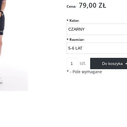
Cena nie zawiera ewentualnych
79,00 ZŁ
Cena:
kosztów płatności
*
Kolor:
*
Rozmiar:
szt.
Do koszyka
*
- Pole wymagane