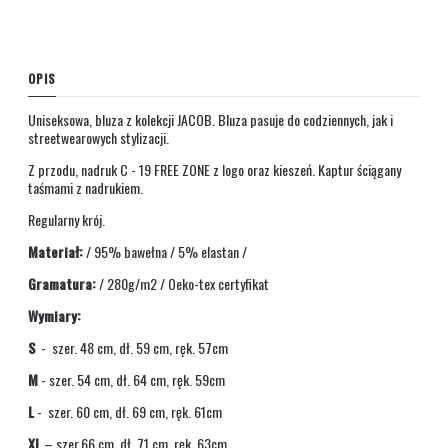
OPIS
Uniseksowa, bluza z kolekcji JACOB. Bluza pasuje do codziennych, jak i
streetwearowych stylizacji.
Z przodu, nadruk C - 19 FREE ZONE z logo oraz kieszeń. Kaptur ściągany
taśmami z nadrukiem.
Regularny krój.
Materiał:
/ 95% bawełna / 5% elastan /
Gramatura:
/ 280g/m2 / Oeko-tex certyfikat
Wymiary:
S
- szer. 48 cm, dł. 59 cm, ręk. 57cm
M
- szer. 54 cm, dł. 64 cm, ręk. 59cm
L
- szer. 60 cm, dł. 69 cm, ręk. 61cm
XL
– szer.66 cm, dł. 71 cm, ręk. 63cm