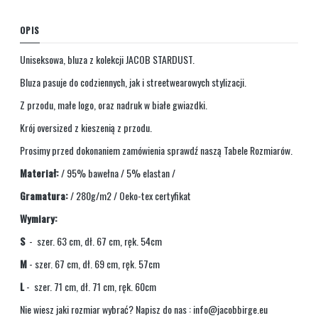
OPIS
Uniseksowa, bluza z kolekcji JACOB STARDUST.
Bluza pasuje do codziennych, jak i streetwearowych stylizacji.
Z przodu, małe logo, oraz nadruk w białe gwiazdki.
Krój oversized z kieszenią z przodu.
Prosimy przed dokonaniem zamówienia sprawdź naszą Tabele Rozmiarów.
Materiał:
/ 95% bawełna / 5% elastan /
Gramatura:
/ 280g/m2 / Oeko-tex certyfikat
Wymiary:
S
- szer. 63 cm, dł. 67 cm, ręk. 54cm
M
- szer. 67 cm, dł. 69 cm, ręk. 57cm
L
- szer. 71 cm, dł. 71 cm, ręk. 60cm
Nie wiesz jaki rozmiar wybrać? Napisz do nas :
info@jacobbirge.eu