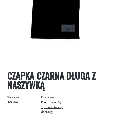
CZAPKA CZARNA DŁUGA Z
NASZYWKĄ
Wysyłka w:
Dostawa:
1-5 dni
Darmowa
sprawdź formy
Cena nie zawiera ewentualnych kosztów płatności
dostawy