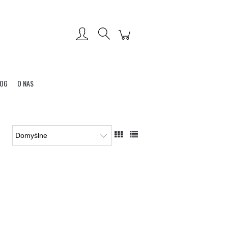
Zarejestruj się
Zaloguj się
OG
O NAS