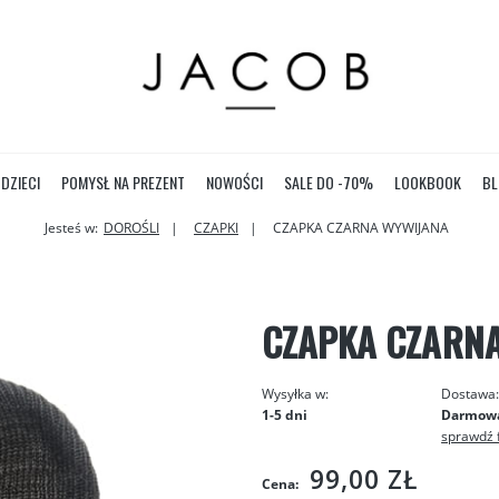
DZIECI
POMYSŁ NA PREZENT
NOWOŚCI
SALE DO -70%
LOOKBOOK
BL
Jesteś w:
DOROŚLI
CZAPKI
CZAPKA CZARNA WYWIJANA
CZAPKA CZARN
Wysyłka w:
Dostawa
1-5 dni
Darmow
sprawdź 
Cena nie zawiera ewentualnych
99,00 ZŁ
Cena:
kosztów płatności