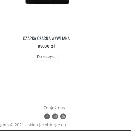
CZAPKA CZARNA WYWIJANA
CZAPKA MUSZTARDOWA
89,00 zł
99,00 zł
Do koszyka
Do koszyka
Znajdź nas
ghts © 2021 - sklep.jacobbirge.eu