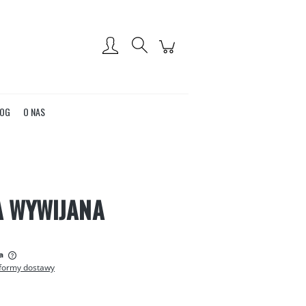
Zarejestruj się
Zaloguj się
OG
O NAS
A WYWIJANA
:
a
formy dostawy