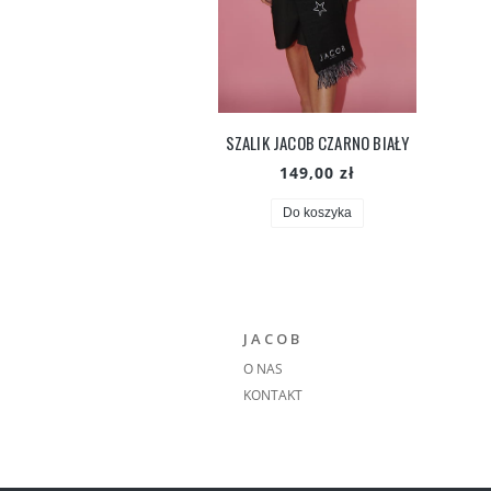
SZALIK JACOB CZARNO BIAŁY
149,00 zł
Do koszyka
J A C O B
O NAS
KONTAKT