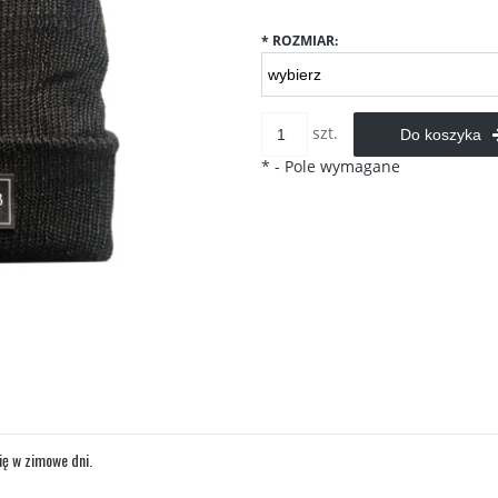
*
ROZMIAR:
szt.
Do koszyka
*
- Pole wymagane
ię w zimowe dni.